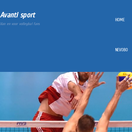
Avanti sport
HOME
Van en voor volleybal fans
NEVOBO