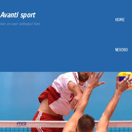
Avanti sport
HOME
Van en voor volleybal fans
NEVOBO